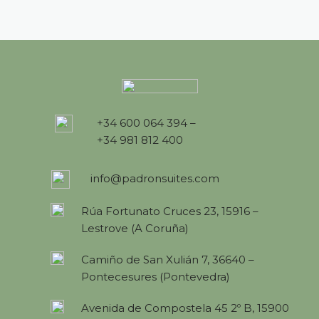
+34 600 064 394 –
+34 981 812 400
info@padronsuites.com
Rúa Fortunato Cruces 23, 15916 –
Lestrove (A Coruña)
Camiño de San Xulián 7, 36640 –
Pontecesures (Pontevedra)
Avenida de Compostela 45 2º B, 15900